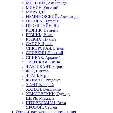
МЕЛЬНИК, Александр
МИНИН, Евгений
МИРАНДА
НЕМИРОВСКИЙ, Александр.
ОРЛОВА, Наталья
ПРОБШТЕЙН, Ян
РЕЗНИК, Наталья
РЕЗНИК, Раиса
РЫЖИХ, Никита
САПИР, Ирина
СИКОРСКАЯ, Елена
СЛИВКИН, Евгений
СПИВАК, Аркадий
ТВЕРСКАЯ, Елена
ФАБРИКАНТ, Борис
ФЕТ, Виктор
ФРАШ, Берта
ФУРМАН, Рудольф
ХАИТ, Валерий
ХАНАН, Владимир
ХВИЛОВСКИЙ, Эдуард
ШЕРБ, Михаэль
ШТИВЕЛЬМАН, Вита
ЯРОВОЙ, Сергей
Очерки, рассказы и воспоминания