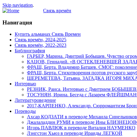
Skip navigation
.
Связь времён
Навигация
Купить альманах Связь Времен
Связь времён, 2024-2025
Связь времён, 2022-2023
Библиография
ГАРБЕР, Марина. Дмитрий Бобышев. Чувство огром
КАЦОВ, Геннадий. «В ОСТЕКЛЕНЕВШЕЙ ЗАДАННОСТ
ФРАШ, Берта. Владимир Батшев. СМОГ: поколение
ФРАШ, Берта. Стихотворения поэтов русского зару
ШЕРЕМЕТЕВА, Татьяна. ЗАГАДКА ИГОРЯ М
Интервью
РЕЗНИК, Раиса. Интервью с Дмитрием БОБЫШЕ
ТОСУНЯН, Ирина. Беседа с Лазарем ФЛЕЙШМА
Литературоведение
2017-КАРПЕНКО, Александр. Сюрромантизм Бр
Переводы
Ахсар КОДЗАТИ в переводе Михаила Синельников
Джалаладдин РУМИ в переводе Ины БЛИЗНЕЦО
Игорь ПАВЛЮК в переводе Витaлия НАУМЕНКО
Лэнгстон Хьюз в переводе Ираиды ЛЕГКОЙ