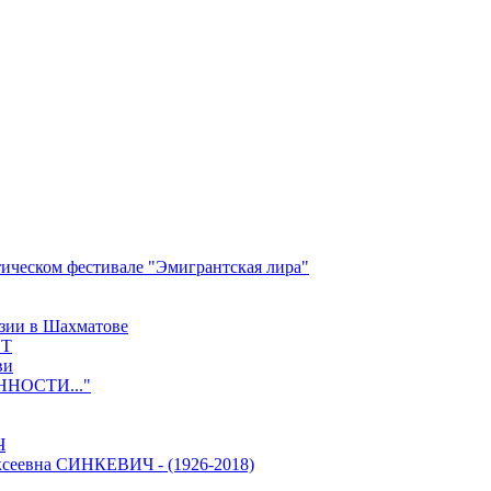
ческом фестивале "Эмигрантская лира"
зии в Шахматове
ЕТ
ви
НОСТИ..."
Ч
еевна СИНКЕВИЧ - (1926-2018)