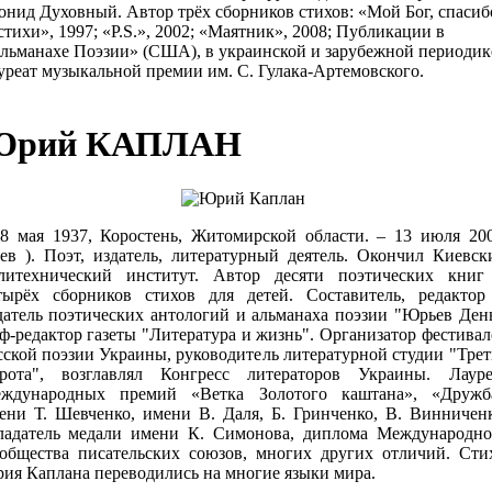
онид Духовный. Автор трёх сборников стихов: «Мой Бог, спасиб
 стихи», 1997; «P.S.», 2002; «Маятник», 2008; Публикации в
льманахе Поэзии» (США), в украинской и зарубежной периодик
уреат музыкальной премии им. С. Гулака-Артемовского.
Юрий КАПЛАН
28 мая 1937, Коростень, Житомирской области. – 13 июля 200
ев ). Поэт, издатель, литературный деятель. Окончил Киевск
литехнический институт. Автор десяти поэтических книг
тырёх сборников стихов для детей. Составитель, редактор
датель поэтических антологий и альманаха поэзии "Юрьев День
ф-редактор газеты "Литература и жизнь". Организатор фестивал
сской поэзии Украины, руководитель литературной студии "Трет
рота", возглавлял Конгресс литераторов Украины. Лауре
ждународных премий «Ветка Золотого каштана», «Дружб
ени Т. Шевченко, имени В. Даля, Б. Гринченко, В. Винниченк
ладатель медали имени К. Симонова, диплома Международно
общества писательских союзов, многих других отличий. Сти
ия Каплана переводились на многие языки мира.