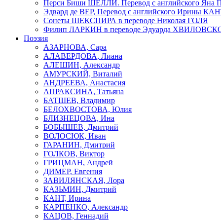
Перси Биши ШЕЛЛИ. Перевод с английского Я
Эдвард де ВЕР, Перевод с английского Ирины КА
Сонеты ШЕКСПИРА в переводе Николая ГОЛЯ
Филип ЛАРКИН в переводе Эдуарда ХВИЛОВСК
Поэзия
АЗАРНОВА, Сара
АЛАВЕРДОВА, Лиана
АЛЕШИН, Александр
АМУРСКИЙ, Виталий
АНДРЕЕВА, Анастасия
АПРАКСИНА, Татьяна
БАТШЕВ, Владимир
БЕЛОХВОСТОВА, Юлия
БЛИЗНЕЦОВА, Ина
БОБЫШЕВ, Дмитрий
ВОЛОСЮК, Иван
ГАРАНИН, Дмитрий
ГОЛКОВ, Виктор
ГРИЦМАН, Андрей
ДИМЕР, Евгения
ЗАВИЛЯНСКАЯ, Лора
КАЗЬМИН, Дмитрий
КАНТ, Ирина
КАРПЕНКО, Александр
КАЦОВ, Геннадий