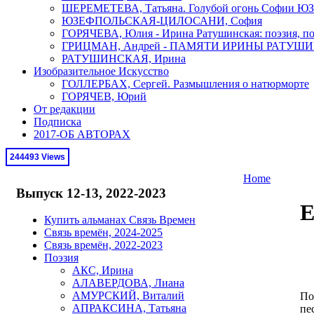
ШЕРЕМЕТЕВА, Татьяна. Голубой огонь Софи
ЮЗЕФПОЛЬСКАЯ-ЦИЛОСАНИ, София
ГОРЯЧЕВА, Юлия - Ирина Ратушинская: поэзия, по
ГРИЦМАН, Андрей - ПАМЯТИ ИРИНЫ РАТУШ
РАТУШИНСКАЯ, Ирина
Изобразительное Искусство
ГОЛЛЕРБАХ, Сергей. Размышления о натюрморте
ГОРЯЧЕВ, Юрий
От редакции
Подписка
2017-ОБ АВТОРАХ
244493 Views
Home
Выпуск 12-13, 2022-2023
Е
Купить альманах Связь Времен
Связь времён, 2024-2025
Связь времён, 2022-2023
Поэзия
АКС, Ирина
АЛАВЕРДОВА, Лиана
АМУРСКИЙ, Виталий
По
АПРАКСИНА, Татьяна
пе