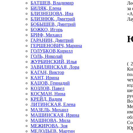
БАТШЕВ, Владимир
Ле
БИЛЯК, Елена
за
БЛИЗНЕЦОВА, Ина
«А
БЛИЗНЮК, Дмитрий
Ла
БОБЫШЕВ, Дмитрий
БОЖКО, Игорь
БРИФ, Михаил
ГАРАНИН, Дмитрий
ГЕРШЕНОВИЧ, Марина
ГОЛУБКОВ,Кирилл
ГОЛЬ, Николай
ЖУРБИНСКИЙ, Илья
( 
ЗАВИЛЯНСКАЯ, Лора
Ки
КАГАН, Виктор
по
КАНТ, Ирина
че
КАЦОВ, Геннадий
из
КОЗЛОВ, Павел
ше
КОСМАН, Нина
ру
КРЕЙД, Вадим
Во
ЛИТИНСКАЯ, Елена
Ме
МАЗЕЛЬ, Михаил
им
МАШИНСКАЯ, Ирина
об
МАШНОВА, Мила
Со
МЕЖИРОВА, Зоя
Юр
МЕЛОДЬЕВ, Мартин