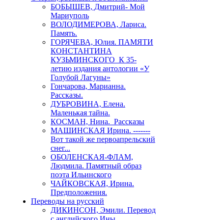
БОБЫШЕВ, Дмитрий- Мой
Мариуполь
ВОЛОДИМЕРОВА, Лариса.
Память.
ГОРЯЧЕВА, Юлия. ПАМЯТИ
КОНСТАНТИНА
КУЗЬМИНСКОГО К 35-
летию издания антологии «У
Голубой Лагуны»
Гончарова, Марианна.
Рассказы.
ДУБРОВИНА, Елена.
Маленькая тайна.
КОСМАН, Нина. Рассказы
МАШИНСКАЯ Ирина. -------
Вот такой же первоапрельский
снег...
ОБОЛЕНСКАЯ-ФЛАМ,
Людмила. Памятный образ
поэта Ильинского
ЧАЙКОВСКАЯ, Ирина.
Предположения.
Переводы на русский
ДИКИНСОН, Эмили. Перевод
с английского Ины