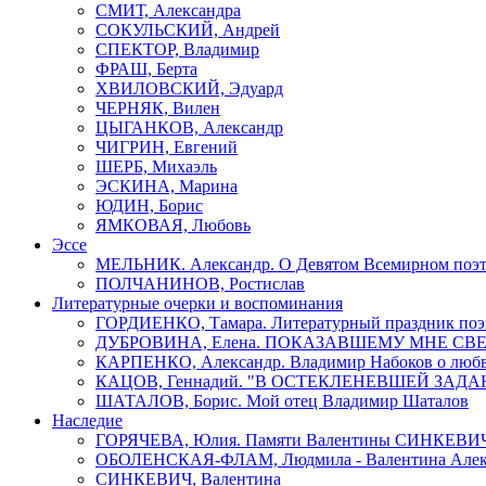
СМИТ, Александра
СОКУЛЬСКИЙ, Андрей
СПЕКТОР, Владимир
ФРАШ, Берта
ХВИЛОВСКИЙ, Эдуард
ЧЕРНЯК, Вилен
ЦЫГАНКОВ, Александр
ЧИГРИН, Евгений
ШЕРБ, Михаэль
ЭСКИНА, Марина
ЮДИН, Борис
ЯМКОВАЯ, Любовь
Эссе
МЕЛЬНИК. Александр. О Девятом Всемирном поэти
ПОЛЧАНИНОВ, Ростислав
Литературные очерки и воспоминания
ГОРДИЕНКО, Тамара. Литературный праздник поэ
ДУБРОВИНА, Елена. ПОКАЗАВШЕМУ МНЕ СВ
КАРПЕНКО, Александр. Владимир Набоков о люб
КАЦОВ, Геннадий. "В ОСТЕКЛЕНЕВШЕЙ ЗАДАН
ШАТАЛОВ, Борис. Мой отец Владимир Шаталов
Наследие
ГОРЯЧЕВА, Юлия. Памяти Валентины СИНКЕВИ
ОБОЛЕНСКАЯ-ФЛАМ, Людмила - Валентина Алекс
СИНКЕВИЧ, Валентина