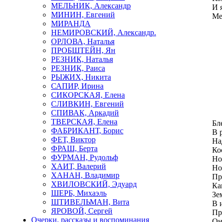
МЕЛЬНИК, Александр
И 
МИНИН, Евгений
Ме
МИРАНДА
НЕМИРОВСКИЙ, Александр.
ОРЛОВА, Наталья
ПРОБШТЕЙН, Ян
РЕЗНИК, Наталья
РЕЗНИК, Раиса
РЫЖИХ, Никита
САПИР, Ирина
СИКОРСКАЯ, Елена
СЛИВКИН, Евгений
Л
СПИВАК, Аркадий
ТВЕРСКАЯ, Елена
Бл
ФАБРИКАНТ, Борис
В 
ФЕТ, Виктор
На
ФРАШ, Берта
Ко
ФУРМАН, Рудольф
Но
ХАИТ, Валерий
Но
ХАНАН, Владимир
Пр
ХВИЛОВСКИЙ, Эдуард
Ка
ШЕРБ, Михаэль
Зе
ШТИВЕЛЬМАН, Вита
В 
ЯРОВОЙ, Сергей
Пр
Очерки, рассказы и воспоминания
Он