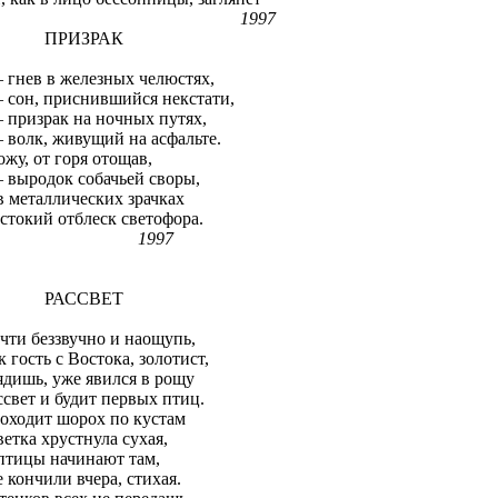
1997
РИЗРАК
– гнев в железных челюстях,
– сон, приснившийся некстати,
– призрак на ночных путях,
– волк, живущий на асфальте.
ожу, от горя отощав,
– выродок собачьей своры,
в металлических зрачках
стокий отблеск светофора.
1997
АССВЕТ
чти беззвучно и наощупь,
к гость с Востока, золотист,
ядишь, уже явился в рощу
ссвет и будит первых птиц.
оходит шорох по кустам
ветка хрустнула сухая,
птицы начинают там,
е кончили вчера, стихая.