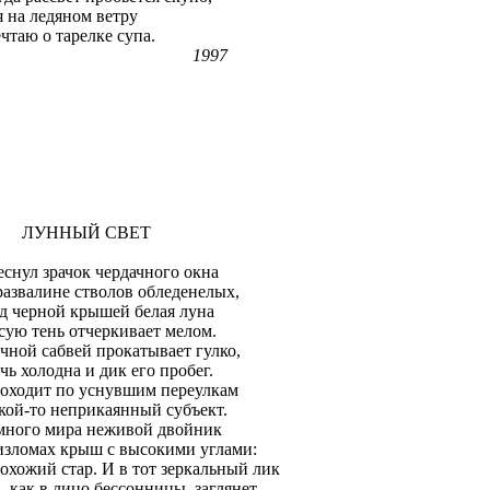
я на ледяном ветру
чтаю о тарелке супа.
1997
УННЫЙ СВЕТ
еснул зрачок чердачного окна
развалине стволов обледенелых,
д черной крышей белая луна
сую тень отчеркивает мелом.
чной сабвей прокатывает гулко,
чь холодна и дик его пробег.
оходит по уснувшим переулкам
кой-то неприкаянный субъект.
много мира неживой двойник
изломах крыш с высокими углами:
охожий стар. И в тот зеркальный лик
, как в лицо бессонницы, заглянет