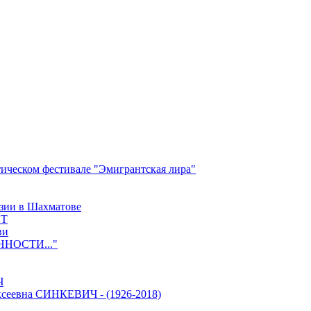
ческом фестивале "Эмигрантская лира"
зии в Шахматове
ЕТ
ви
НОСТИ..."
Ч
еевна СИНКЕВИЧ - (1926-2018)