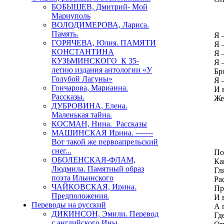
БОБЫШЕВ, Дмитрий- Мой
Мариуполь
П
ВОЛОДИМЕРОВА, Лариса.
Память.
Я 
ГОРЯЧЕВА, Юлия. ПАМЯТИ
Я 
КОНСТАНТИНА
Я 
КУЗЬМИНСКОГО К 35-
Я 
летию издания антологии «У
Бр
Голубой Лагуны»
Я 
Гончарова, Марианна.
И 
Рассказы.
Же
ДУБРОВИНА, Елена.
Маленькая тайна.
КОСМАН, Нина. Рассказы
МАШИНСКАЯ Ирина. -------
Р
Вот такой же первоапрельский
снег...
По
ОБОЛЕНСКАЯ-ФЛАМ,
Ка
Людмила. Памятный образ
Гл
поэта Ильинского
Ра
ЧАЙКОВСКАЯ, Ирина.
Пр
Предположения.
И 
Переводы на русский
А 
ДИКИНСОН, Эмили. Перевод
Гд
с английского Ины