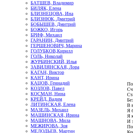
БАТШЕВ, Владимир
Ве
БИЛЯК, Елена
Со
БЛИЗНЕЦОВА, Ина
По
БЛИЗНЮК, Дмитрий
И 
БОБЫШЕВ, Дмитрий
Ка
БОЖКО, Игорь
За
БРИФ, Михаил
А 
ГАРАНИН, Дмитрий
В 
ГЕРШЕНОВИЧ, Марина
ГОЛУБКОВ,Кирилл
ГОЛЬ, Николай
ЖУРБИНСКИЙ, Илья
ЗАВИЛЯНСКАЯ, Лора
КАГАН, Виктор
КАНТ, Ирина
КАЦОВ, Геннадий
По
КОЗЛОВ, Павел
Сч
КОСМАН, Нина
Ст
КРЕЙД, Вадим
Бе
ЛИТИНСКАЯ, Елена
В 
МАЗЕЛЬ, Михаил
Я 
МАШИНСКАЯ, Ирина
Я 
МАШНОВА, Мила
И 
МЕЖИРОВА, Зоя
По
МЕЛОДЬЕВ, Мартин
Ко