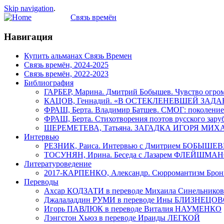
Skip navigation
.
Связь времён
Навигация
Купить альманах Связь Времен
Связь времён, 2024-2025
Связь времён, 2022-2023
Библиография
ГАРБЕР, Марина. Дмитрий Бобышев. Чувство огром
КАЦОВ, Геннадий. «В ОСТЕКЛЕНЕВШЕЙ ЗАДАННОСТ
ФРАШ, Берта. Владимир Батшев. СМОГ: поколение
ФРАШ, Берта. Стихотворения поэтов русского зару
ШЕРЕМЕТЕВА, Татьяна. ЗАГАДКА ИГОРЯ М
Интервью
РЕЗНИК, Раиса. Интервью с Дмитрием БОБЫШЕ
ТОСУНЯН, Ирина. Беседа с Лазарем ФЛЕЙШМА
Литературоведение
2017-КАРПЕНКО, Александр. Сюрромантизм Бр
Переводы
Ахсар КОДЗАТИ в переводе Михаила Синельников
Джалаладдин РУМИ в переводе Ины БЛИЗНЕЦО
Игорь ПАВЛЮК в переводе Витaлия НАУМЕНКО
Лэнгстон Хьюз в переводе Ираиды ЛЕГКОЙ