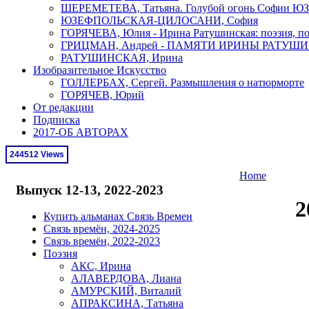
ШЕРЕМЕТЕВА, Татьяна. Голубой огонь Софи
ЮЗЕФПОЛЬСКАЯ-ЦИЛОСАНИ, София
ГОРЯЧЕВА, Юлия - Ирина Ратушинская: поэзия, по
ГРИЦМАН, Андрей - ПАМЯТИ ИРИНЫ РАТУШ
РАТУШИНСКАЯ, Ирина
Изобразительное Искусство
ГОЛЛЕРБАХ, Сергей. Размышления о натюрморте
ГОРЯЧЕВ, Юрий
От редакции
Подписка
2017-ОБ АВТОРАХ
244512 Views
Home
Выпуск 12-13, 2022-2023
2
Купить альманах Связь Времен
Связь времён, 2024-2025
Связь времён, 2022-2023
(
Поэзия
П
АКС, Ирина
Ка
АЛАВЕРДОВА, Лиана
И 
АМУРСКИЙ, Виталий
Ск
АПРАКСИНА, Татьяна
В 