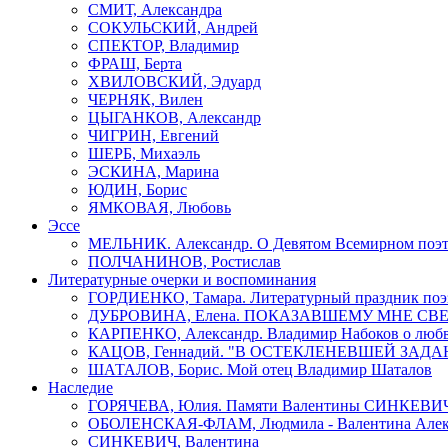
СМИТ, Александра
СОКУЛЬСКИЙ, Андрей
СПЕКТОР, Владимир
ФРАШ, Берта
ХВИЛОВСКИЙ, Эдуард
ЧЕРНЯК, Вилен
ЦЫГАНКОВ, Александр
ЧИГРИН, Евгений
ШЕРБ, Михаэль
ЭСКИНА, Марина
ЮДИН, Борис
ЯМКОВАЯ, Любовь
Эссе
МЕЛЬНИК. Александр. О Девятом Всемирном поэти
ПОЛЧАНИНОВ, Ростислав
Литературные очерки и воспоминания
ГОРДИЕНКО, Тамара. Литературный праздник поэ
ДУБРОВИНА, Елена. ПОКАЗАВШЕМУ МНЕ СВ
КАРПЕНКО, Александр. Владимир Набоков о люб
КАЦОВ, Геннадий. "В ОСТЕКЛЕНЕВШЕЙ ЗАДАН
ШАТАЛОВ, Борис. Мой отец Владимир Шаталов
Наследие
ГОРЯЧЕВА, Юлия. Памяти Валентины СИНКЕВИ
ОБОЛЕНСКАЯ-ФЛАМ, Людмила - Валентина Алекс
СИНКЕВИЧ, Валентина