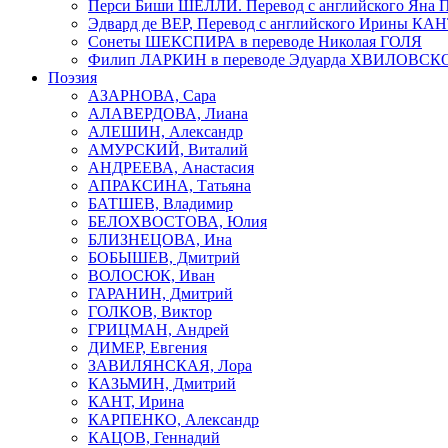
Перси Биши ШЕЛЛИ. Перевод с английского Я
Эдвард де ВЕР, Перевод с английского Ирины КА
Сонеты ШЕКСПИРА в переводе Николая ГОЛЯ
Филип ЛАРКИН в переводе Эдуарда ХВИЛОВСК
Поэзия
АЗАРНОВА, Сара
АЛАВЕРДОВА, Лиана
АЛЕШИН, Александр
АМУРСКИЙ, Виталий
АНДРЕЕВА, Анастасия
АПРАКСИНА, Татьяна
БАТШЕВ, Владимир
БЕЛОХВОСТОВА, Юлия
БЛИЗНЕЦОВА, Ина
БОБЫШЕВ, Дмитрий
ВОЛОСЮК, Иван
ГАРАНИН, Дмитрий
ГОЛКОВ, Виктор
ГРИЦМАН, Андрей
ДИМЕР, Евгения
ЗАВИЛЯНСКАЯ, Лора
КАЗЬМИН, Дмитрий
КАНТ, Ирина
КАРПЕНКО, Александр
КАЦОВ, Геннадий