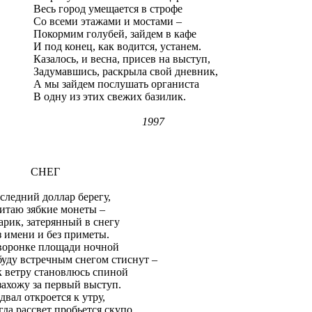
сь город умещается в строфе
 всеми этажами и мостами –
кормим голубей, зайдем в кафе
под конец, как водится, устанем.
залось, и весна, присев на выступ,
думавшись, раскрыла свой дневник,
мы зайдем послушать органиста
одну из этих свежих базилик.
1997
СНЕГ
следний доллар берегу,
итаю зябкие монеты –
арик, затерянный в снегу
з имени и без приметы.
воронке площади ночной
буду встречным снегом стиснут –
к ветру становлюсь спиной
захожу за первый выступ.
двал откроется к утру,
гда рассвет пробьется скупо,