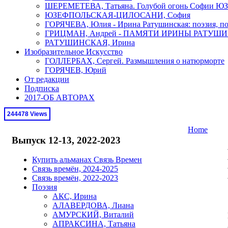
ШЕРЕМЕТЕВА, Татьяна. Голубой огонь Софи
ЮЗЕФПОЛЬСКАЯ-ЦИЛОСАНИ, София
ГОРЯЧЕВА, Юлия - Ирина Ратушинская: поэзия, по
ГРИЦМАН, Андрей - ПАМЯТИ ИРИНЫ РАТУШ
РАТУШИНСКАЯ, Ирина
Изобразительное Искусство
ГОЛЛЕРБАХ, Сергей. Размышления о натюрморте
ГОРЯЧЕВ, Юрий
От редакции
Подписка
2017-ОБ АВТОРАХ
244478 Views
Home
Выпуск 12-13, 2022-2023
Купить альманах Связь Времен
Связь времён, 2024-2025
Связь времён, 2022-2023
Поэзия
АКС, Ирина
АЛАВЕРДОВА, Лиана
АМУРСКИЙ, Виталий
АПРАКСИНА, Татьяна