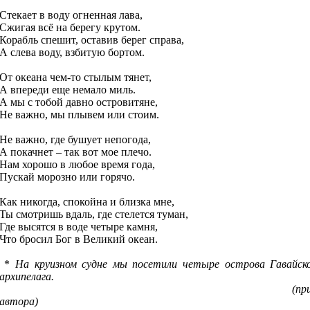
Стекает в воду огненная лава,
Сжигая всё на берегу крутом.
Корабль спешит, оставив берег справа,
А слева воду, взбитую бортом.
От океана чем-то стылым тянет,
А впереди еще немало миль.
А мы с тобой давно островитяне,
Не важно, мы плывем или стоим.
Не важно, где бушует непогода,
А покачнет – так вот мое плечо.
Нам хорошо в любое время года,
Пускай морозно или горячо.
Как никогда, спокойна и близка мне,
Ты смотришь вдаль, где стелется туман,
Где высятся в воде четыре камня,
Что бросил Бог в Великий океан.
*
На круизном судне мы посетили четыре острова Гавайск
архипелага.
(прим
автора)