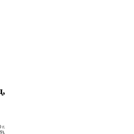
д,
 г.
9).