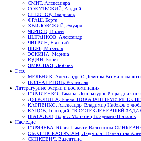
СМИТ, Александра
СОКУЛЬСКИЙ, Андрей
СПЕКТОР, Владимир
ФРАШ, Берта
ХВИЛОВСКИЙ, Эдуард
ЧЕРНЯК, Вилен
ЦЫГАНКОВ, Александр
ЧИГРИН, Евгений
ШЕРБ, Михаэль
ЭСКИНА, Марина
ЮДИН, Борис
ЯМКОВАЯ, Любовь
Эссе
МЕЛЬНИК. Александр. О Девятом Всемирном поэти
ПОЛЧАНИНОВ, Ростислав
Литературные очерки и воспоминания
ГОРДИЕНКО, Тамара. Литературный праздник поэ
ДУБРОВИНА, Елена. ПОКАЗАВШЕМУ МНЕ СВ
КАРПЕНКО, Александр. Владимир Набоков о люб
КАЦОВ, Геннадий. "В ОСТЕКЛЕНЕВШЕЙ ЗАДАН
ШАТАЛОВ, Борис. Мой отец Владимир Шаталов
Наследие
ГОРЯЧЕВА, Юлия. Памяти Валентины СИНКЕВИ
ОБОЛЕНСКАЯ-ФЛАМ, Людмила - Валентина Алекс
СИНКЕВИЧ, Валентина