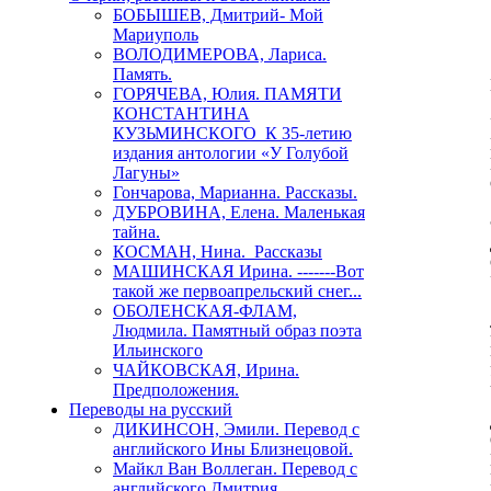
БОБЫШЕВ, Дмитрий- Мой
Мариуполь
ВОЛОДИМЕРОВА, Лариса.
Память.
ГОРЯЧЕВА, Юлия. ПАМЯТИ
КОНСТАНТИНА
КУЗЬМИНСКОГО К 35-летию
издания антологии «У Голубой
Лагуны»
Гончарова, Марианна. Рассказы.
ДУБРОВИНА, Елена. Маленькая
тайна.
КОСМАН, Нина. Рассказы
МАШИНСКАЯ Ирина. -------Вот
такой же первоапрельский снег...
ОБОЛЕНСКАЯ-ФЛАМ,
Людмила. Памятный образ поэта
Ильинского
ЧАЙКОВСКАЯ, Ирина.
Предположения.
Переводы на русский
ДИКИНСОН, Эмили. Перевод с
английского Ины Близнецовой.
Майкл Ван Воллеган. Перевод с
английского Дмитрия