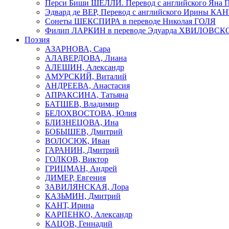
Перси Биши ШЕЛЛИ. Перевод с английского Я
Эдвард де ВЕР, Перевод с английского Ирины КА
Сонеты ШЕКСПИРА в переводе Николая ГОЛЯ
Филип ЛАРКИН в переводе Эдуарда ХВИЛОВСК
Поэзия
АЗАРНОВА, Сара
АЛАВЕРДОВА, Лиана
АЛЕШИН, Александр
АМУРСКИЙ, Виталий
АНДРЕЕВА, Анастасия
АПРАКСИНА, Татьяна
БАТШЕВ, Владимир
БЕЛОХВОСТОВА, Юлия
БЛИЗНЕЦОВА, Ина
БОБЫШЕВ, Дмитрий
ВОЛОСЮК, Иван
ГАРАНИН, Дмитрий
ГОЛКОВ, Виктор
ГРИЦМАН, Андрей
ДИМЕР, Евгения
ЗАВИЛЯНСКАЯ, Лора
КАЗЬМИН, Дмитрий
КАНТ, Ирина
КАРПЕНКО, Александр
КАЦОВ, Геннадий