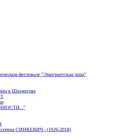
ческом фестивале "Эмигрантская лира"
зии в Шахматове
ЕТ
ви
НОСТИ..."
Ч
еевна СИНКЕВИЧ - (1926-2018)