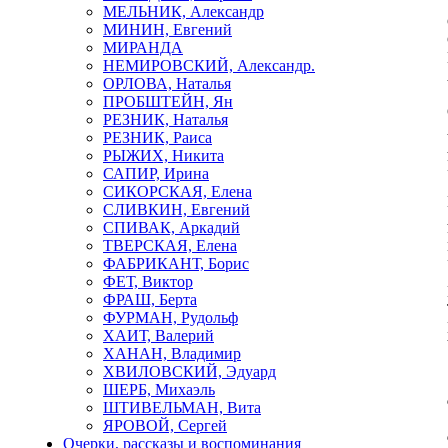
МЕЛЬНИК, Александр
МИНИН, Евгений
МИРАНДА
НЕМИРОВСКИЙ, Александр.
ОРЛОВА, Наталья
ПРОБШТЕЙН, Ян
РЕЗНИК, Наталья
РЕЗНИК, Раиса
РЫЖИХ, Никита
САПИР, Ирина
СИКОРСКАЯ, Елена
СЛИВКИН, Евгений
СПИВАК, Аркадий
ТВЕРСКАЯ, Елена
ФАБРИКАНТ, Борис
ФЕТ, Виктор
ФРАШ, Берта
ФУРМАН, Рудольф
ХАИТ, Валерий
ХАНАН, Владимир
ХВИЛОВСКИЙ, Эдуард
ШЕРБ, Михаэль
ШТИВЕЛЬМАН, Вита
ЯРОВОЙ, Сергей
Очерки, рассказы и воспоминания