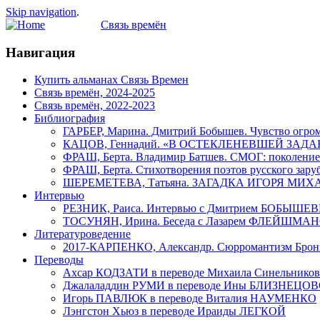
Skip navigation
.
Связь времён
Навигация
Купить альманах Связь Времен
Связь времён, 2024-2025
Связь времён, 2022-2023
Библиография
ГАРБЕР, Марина. Дмитрий Бобышев. Чувство огром
КАЦОВ, Геннадий. «В ОСТЕКЛЕНЕВШЕЙ ЗАДАННОСТ
ФРАШ, Берта. Владимир Батшев. СМОГ: поколение
ФРАШ, Берта. Стихотворения поэтов русского зару
ШЕРЕМЕТЕВА, Татьяна. ЗАГАДКА ИГОРЯ М
Интервью
РЕЗНИК, Раиса. Интервью с Дмитрием БОБЫШЕ
ТОСУНЯН, Ирина. Беседа с Лазарем ФЛЕЙШМА
Литературоведение
2017-КАРПЕНКО, Александр. Сюрромантизм Бр
Переводы
Ахсар КОДЗАТИ в переводе Михаила Синельников
Джалаладдин РУМИ в переводе Ины БЛИЗНЕЦО
Игорь ПАВЛЮК в переводе Витaлия НАУМЕНКО
Лэнгстон Хьюз в переводе Ираиды ЛЕГКОЙ