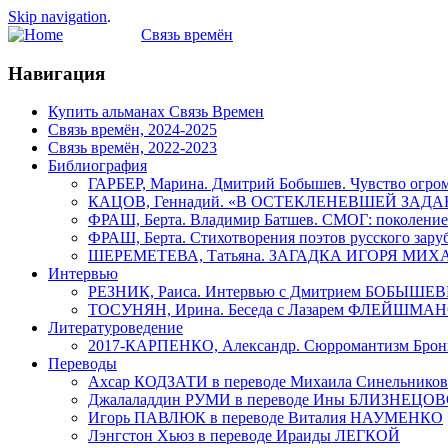
Skip navigation
.
Связь времён
Навигация
Купить альманах Связь Времен
Связь времён, 2024-2025
Связь времён, 2022-2023
Библиография
ГАРБЕР, Марина. Дмитрий Бобышев. Чувство огром
КАЦОВ, Геннадий. «В ОСТЕКЛЕНЕВШЕЙ ЗАДАННОСТ
ФРАШ, Берта. Владимир Батшев. СМОГ: поколение
ФРАШ, Берта. Стихотворения поэтов русского зару
ШЕРЕМЕТЕВА, Татьяна. ЗАГАДКА ИГОРЯ М
Интервью
РЕЗНИК, Раиса. Интервью с Дмитрием БОБЫШЕ
ТОСУНЯН, Ирина. Беседа с Лазарем ФЛЕЙШМА
Литературоведение
2017-КАРПЕНКО, Александр. Сюрромантизм Бр
Переводы
Ахсар КОДЗАТИ в переводе Михаила Синельников
Джалаладдин РУМИ в переводе Ины БЛИЗНЕЦО
Игорь ПАВЛЮК в переводе Витaлия НАУМЕНКО
Лэнгстон Хьюз в переводе Ираиды ЛЕГКОЙ