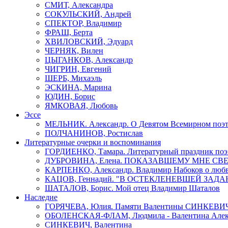
СМИТ, Александра
СОКУЛЬСКИЙ, Андрей
СПЕКТОР, Владимир
ФРАШ, Берта
ХВИЛОВСКИЙ, Эдуард
ЧЕРНЯК, Вилен
ЦЫГАНКОВ, Александр
ЧИГРИН, Евгений
ШЕРБ, Михаэль
ЭСКИНА, Марина
ЮДИН, Борис
ЯМКОВАЯ, Любовь
Эссе
МЕЛЬНИК. Александр. О Девятом Всемирном поэти
ПОЛЧАНИНОВ, Ростислав
Литературные очерки и воспоминания
ГОРДИЕНКО, Тамара. Литературный праздник поэ
ДУБРОВИНА, Елена. ПОКАЗАВШЕМУ МНЕ СВ
КАРПЕНКО, Александр. Владимир Набоков о люб
КАЦОВ, Геннадий. "В ОСТЕКЛЕНЕВШЕЙ ЗАДАН
ШАТАЛОВ, Борис. Мой отец Владимир Шаталов
Наследие
ГОРЯЧЕВА, Юлия. Памяти Валентины СИНКЕВИ
ОБОЛЕНСКАЯ-ФЛАМ, Людмила - Валентина Алекс
СИНКЕВИЧ, Валентина