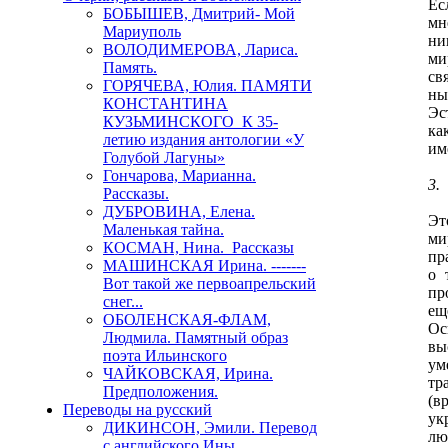
Ес
БОБЫШЕВ, Дмитрий- Мой
мн
Мариуполь
ни
ВОЛОДИМЕРОВА, Лариса.
ми
Память.
св
ГОРЯЧЕВА, Юлия. ПАМЯТИ
ны
КОНСТАНТИНА
Эс
КУЗЬМИНСКОГО К 35-
ка
летию издания антологии «У
им
Голубой Лагуны»
Гончарова, Марианна.
3.
Рассказы.
ДУБРОВИНА, Елена.
Эт
Маленькая тайна.
ми
КОСМАН, Нина. Рассказы
пр
МАШИНСКАЯ Ирина. -------
о 
Вот такой же первоапрельский
пр
снег...
ещ
ОБОЛЕНСКАЯ-ФЛАМ,
Ос
Людмила. Памятный образ
вы
поэта Ильинского
ум
ЧАЙКОВСКАЯ, Ирина.
тр
Предположения.
(в
Переводы на русский
ук
ДИКИНСОН, Эмили. Перевод
лю
с английского Ины