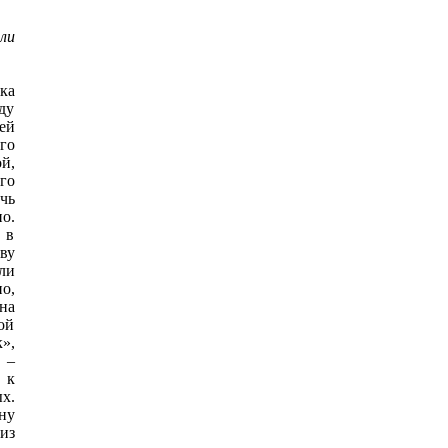
ли
ка
ду
ей
го
ой,
го
чь
о.
 в
ву
ли
о,
на
ой
»,
 –
 к
х.
ну
из