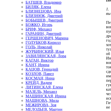
По
БАТШЕВ, Владимир
БИЛЯК, Елена
1.
БЛИЗНЕЦОВА, Ина
вы
БЛИЗНЮК, Дмитрий
БОБЫШЕВ, Дмитрий
Пе
БОЖКО, Игорь
во
БРИФ, Михаил
пу
ГАРАНИН, Дмитрий
др
ГЕРШЕНОВИЧ, Марина
го
ГОЛУБКОВ,Кирилл
хо
ГОЛЬ, Николай
ту
ЖУРБИНСКИЙ, Илья
об
ЗАВИЛЯНСКАЯ, Лора
Ин
КАГАН, Виктор
во
КАНТ, Ирина
то
КАЦОВ, Геннадий
сд
КОЗЛОВ, Павел
им
КОСМАН, Нина
пе
КРЕЙД, Вадим
гу
ЛИТИНСКАЯ, Елена
ка
МАЗЕЛЬ, Михаил
че
МАШИНСКАЯ, Ирина
ис
МАШНОВА, Мила
Ги
МЕЖИРОВА, Зоя
не
МЕЛОДЬЕВ, Мартин