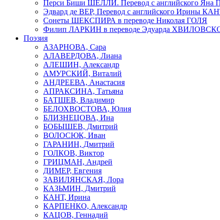
Перси Биши ШЕЛЛИ. Перевод с английского Я
Эдвард де ВЕР, Перевод с английского Ирины КА
Сонеты ШЕКСПИРА в переводе Николая ГОЛЯ
Филип ЛАРКИН в переводе Эдуарда ХВИЛОВСК
Поэзия
АЗАРНОВА, Сара
АЛАВЕРДОВА, Лиана
АЛЕШИН, Александр
АМУРСКИЙ, Виталий
АНДРЕЕВА, Анастасия
АПРАКСИНА, Татьяна
БАТШЕВ, Владимир
БЕЛОХВОСТОВА, Юлия
БЛИЗНЕЦОВА, Ина
БОБЫШЕВ, Дмитрий
ВОЛОСЮК, Иван
ГАРАНИН, Дмитрий
ГОЛКОВ, Виктор
ГРИЦМАН, Андрей
ДИМЕР, Евгения
ЗАВИЛЯНСКАЯ, Лора
КАЗЬМИН, Дмитрий
КАНТ, Ирина
КАРПЕНКО, Александр
КАЦОВ, Геннадий