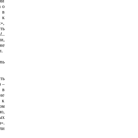
ми
а о
 в
 к
»,
ть
..
и,
не
и.
ть
ть
) –
 в
не
 к
ом
ю,
ых
».
ли