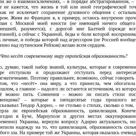
ли же о взаимоисключениях, – в порядке абстрагированном, – 
е не кажется, что жизнь в той или иной географической точ
как не исключает сохранение духовного общения с остальн
ром. Живя во Франции я, к примеру, остаюсь внутренне проч
язан с Москвой моей юности (не имеющей ничего общего
нешней, разумеется), с дорогой мне Балтией (прежде все
тонией), а сейчас с Украиной, беды и боли которой восприним
к личные, и победы которой над агрессором (не Россией вообще,
енно над путинским Рейхом) желаю всем сердцем.
 Что несёт современному миру европейская образованность?
о, думаю, такой набор знаний, культуры, которые в современн
ре отступили и продолжают отступать перед интереса
агматичными. Поэтому правильнее, возможно, сейчас говорить 
том, что «несёт» она миру, а что принесла, чем обогатила
ошлом, а главное – надолго ли останется источником, из которо
ё можно пить. Сомнения – можно ли писать стихи пос
венцима? – которые в пятидесятые годы прошлого ве
сказывал Теодор Адорно, – не столько о стихах, сколько о том, 
ерла ли европейская образованность, цивилизация. Конечн
агедии в Буче, Мариуполе и других местах оккупированн
ременно) Украины, вернули вопросу Адорно актуальность, но
репили надежду на то, что цивилизация, образованность сильн
бого зла. На примере той же Украины, которая оказалась очевид