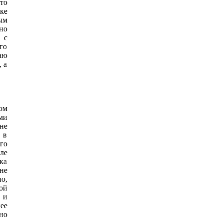
то
ке
ым
но
 с
го
аю
 а
ом
ми
не
 в
го
ле
ка
не
о,
ой
 и
ее
но