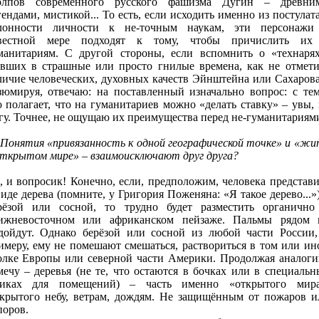
олпов современного русского фашизма Дугин – древни
гендами, мистикой... То есть, если исходить именно из постулат
лонности личности к не-точным наукам, эти персонажи
вестной мере подходят к тому, чтобы причислить их
манитариям. С другой стороны, если вспомнить о «технарях
вших в страшные или просто гнилые времена, как не отмети
личие человеческих, духовных качеств Эйнштейна или Сахарова!
зюмируя, отвечаю: на поставленный изначально вопрос: с тем
о полагает, что на гуманитариев можно «делать ставку» – увы, 
гу. Точнее, не ощущаю их преимущества перед не-гуманитариям
 Понятия «привязанность к одной географической точке» и «жи
открытом мире» – взаимоисключают друг друга?
, и вопросик! Конечно, если, предположим, человека представи
виде дерева (помните, у Григория Поженяна: «Я такое дерево...»
рёзой или сосной, то трудно будет разместить органично
ижневосточном или африканском пейзаже. Пальмы рядом 
дойдут. Однако берёзой или сосной из любой части России,
имеру, ему не помешают смешаться, раствориться в том или ин
олке Европы или северной части Америки. Продолжая аналоги
мечу – деревья (не те, что остаются в бочках или в специальн
иках для помещений) – часть именно «открытого мира
крытого небу, ветрам, дождям. Не защищённым от пожаров и
поров.