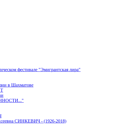
ческом фестивале "Эмигрантская лира"
зии в Шахматове
ЕТ
ви
НОСТИ..."
Ч
еевна СИНКЕВИЧ - (1926-2018)