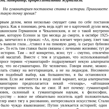
эт, литератор, профессиональный журналист.
На гуманитариев поставлена ставка в истории. Принимаете 
 такую точку зрения?
рвым делом, меня несколько смущает сама по себе постанов
проса. Как я понимаю, речь ведь идёт не о карточной дуэли меж
шкинским Германном и Чекалинским, и не о такой внутренн
аме, которую Есенин за три месяца до смерти, в октябре 1925-
да, запечатлел в строках: «Ах, луна влезает через раму, /свет так
ть выколи глаза…/ставил я на пиковую даму, /а сыграл бубново
за». То есть там ставки были связаны с личными жизнями; тут ре
 истории. Там – всё конкретно, ясно; тут – смутно, отвлечённ
ой масштаб. Вместе с тем я угадываю, что использованный
просе термин «гуманитарий» подразумевает некую альтернати
му, что не-гуманитарно. Не человечно. Говоря иначе, можно 
елать ставку на вегетарианцев, а не на людоедов. Несомненн
ея подобный выбор, как большинство, я бы остановился 
рвом. Если же имеется в виду иной вариант, когда альтернатив
манитарию предполагается некий «технарь», «айтишник
тегорично ответить бы не смог. И вот почему: гуманитарий
ловек, склонный к гуманитарным наукам, к философии,
кусству – вовсе не обязательно носитель идей положительны
тлер имел тягу к рисованию, интересовался искусством; Стали
 было чуждо языкознание; Путин увлекается историей; один 