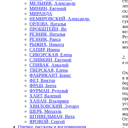
ст
МЕЛЬНИК, Александр
ле
МИНИН, Евгений
ск
МИРАНДА
из
НЕМИРОВСКИЙ, Александр.
гу
ОРЛОВА, Наталья
жи
ПРОБШТЕЙН, Ян
ве
РЕЗНИК, Наталья
Ре
РЕЗНИК, Раиса
кт
РЫЖИХ, Никита
мо
САПИР, Ирина
СИКОРСКАЯ, Елена
2.
СЛИВКИН, Евгений
в 
СПИВАК, Аркадий
ТВЕРСКАЯ, Елена
Ох
ФАБРИКАНТ, Борис
в 
ФЕТ, Виктор
бе
ФРАШ, Берта
бл
ФУРМАН, Рудольф
по
ХАИТ, Валерий
пр
ХАНАН, Владимир
уг
ХВИЛОВСКИЙ, Эдуард
от
ШЕРБ, Михаэль
ящ
ШТИВЕЛЬМАН, Вита
От
ЯРОВОЙ, Сергей
то
Очерки, рассказы и воспоминания