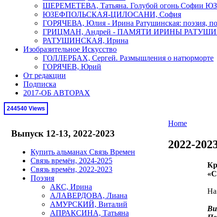
ШЕРЕМЕТЕВА, Татьяна. Голубой огонь Софи
ЮЗЕФПОЛЬСКАЯ-ЦИЛОСАНИ, София
ГОРЯЧЕВА, Юлия - Ирина Ратушинская: поэзия, по
ГРИЦМАН, Андрей - ПАМЯТИ ИРИНЫ РАТУШ
РАТУШИНСКАЯ, Ирина
Изобразительное Искусство
ГОЛЛЕРБАХ, Сергей. Размышления о натюрморте
ГОРЯЧЕВ, Юрий
От редакции
Подписка
2017-ОБ АВТОРАХ
244540 Views
Home
Выпуск 12-13, 2022-2023
2022-202
Купить альманах Связь Времен
Связь времён, 2024-2025
Кр
Связь времён, 2022-2023
«С
Поэзия
АКС, Ирина
На
АЛАВЕРДОВА, Лиана
АМУРСКИЙ, Виталий
Ви
АПРАКСИНА, Татьяна